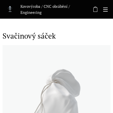
Kovovýroba / CNC obrábění /
Engineering
Svačinový sáček