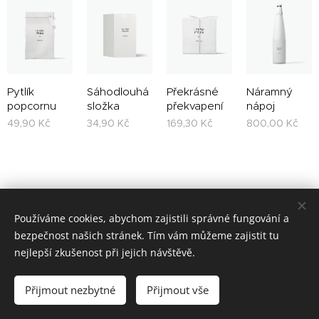
Pytlík
Sáhodlouhá
Překrásné
Náramný
popcornu
složka
překvapení
nápoj
49,90
Kč
34,90
Kč
169,30
Kč
800,00
Kč
Používáme cookies, abychom zajistili správné fungování a
bezpečnost našich stránek. Tím vám můžeme zajistit tu
nejlepší zkušenost při jejich návštěvě.
Přijmout nezbytné
Přijmout vše
Cookies