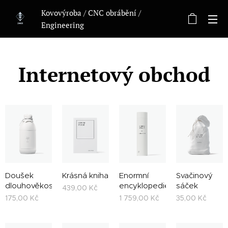
Kovovýroba / CNC obrábění /
Engineering
Internetový obchod
Doušek
Krásná kniha
Enormní
Svačinový
dlouhověkosti
encyklopedie
sáček
439,00
Kč
175,00
Kč
1 759,00
Kč
35,00
Kč